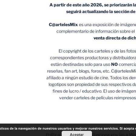
A partir de este año 2026, se priorizarán l
seguirá actualizando la sección d
C@artelesMix
es una exposición de imágene
complementario de información sobre el
venta
directa de dic
El copyright de los carteles y de las fot
correspondientes productoras y distribuidora
están destinadas solo para uso
NO
comercial
reseñas, fan art, blogs, foros, etc. C@artelesM
afiliado a ningún estudio de cine. Todos los de
logotipos son propiedad de sus respectivos due
fines de lucro / educativo. El uso de imágen
vender carteles de películas reimpresos
ísticos de la navegación de nuestros usuarios y mejorar nuestros servicios. Si acep
o
Aceptar
Política de privacidad
Funciona gracias a W