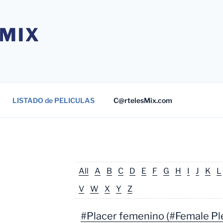
MIX
LISTADO de PELICULAS
C@rtelesMix.com
All
A
B
C
D
E
F
G
H
I
J
K
L
V
W
X
Y
Z
#Placer femenino (#Female Pl