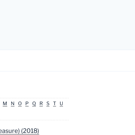
M
N
O
P
Q
R
S
T
U
easure) (2018)