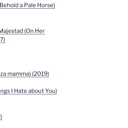
(Behold a Pale Horse)
 Majestad (On Her
7)
enza mamma) (2019)
ings I Hate about You)
)