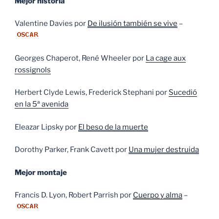
Mejor historia
Valentine Davies por
De ilusión también se vive
–
Georges Chaperot, René Wheeler por
La cage aux
rossignols
Herbert Clyde Lewis, Frederick Stephani por
Sucedió
en la 5ª avenida
Eleazar Lipsky por
El beso de la muerte
Dorothy Parker, Frank Cavett por
Una mujer destruida
Mejor montaje
Francis D. Lyon, Robert Parrish por
Cuerpo y alma
–