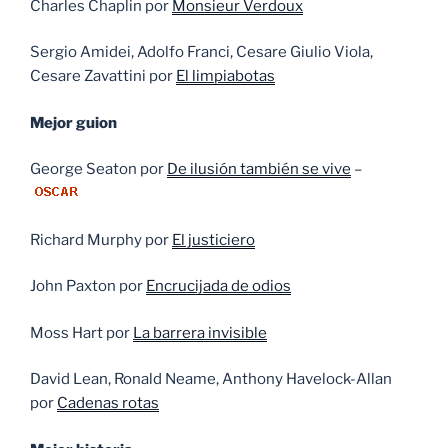
Charles Chaplin por
Monsieur Verdoux
Sergio Amidei, Adolfo Franci, Cesare Giulio Viola,
Cesare Zavattini por
El limpiabotas
Mejor guion
George Seaton por
De ilusión también se vive
–
Richard Murphy por
El justiciero
John Paxton por
Encrucijada de odios
Moss Hart por
La barrera invisible
David Lean, Ronald Neame, Anthony Havelock-Allan
por
Cadenas rotas