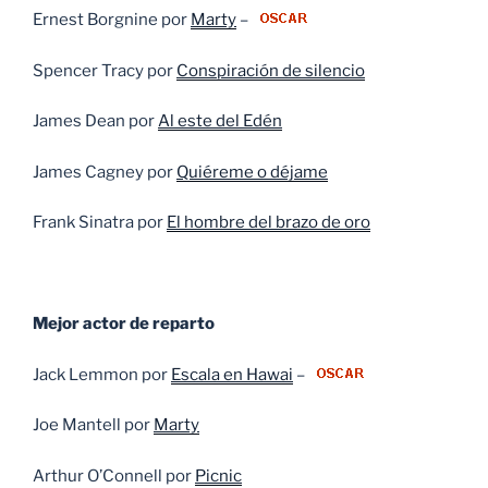
Ernest Borgnine por
Marty
–
Spencer Tracy por
Conspiración de silencio
James Dean por
Al este del Edén
James Cagney por
Quiéreme o déjame
Frank Sinatra por
El hombre del brazo de oro
Mejor actor de reparto
Jack Lemmon por
Escala en Hawai
–
Joe Mantell por
Marty
Arthur O’Connell por
Picnic