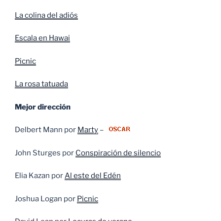
La colina del adiós
Escala en Hawai
Picnic
La rosa tatuada
Mejor dirección
Delbert Mann por
Marty
–
John Sturges por
Conspiración de silencio
Elia Kazan por
Al este del Edén
Joshua Logan por
Picnic