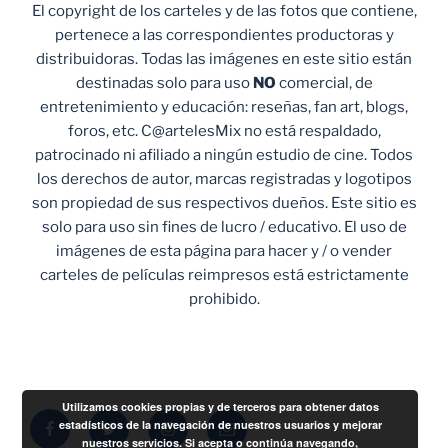
El copyright de los carteles y de las fotos que contiene,
pertenece a las correspondientes productoras y
distribuidoras. Todas las imágenes en este sitio están
destinadas solo para uso
NO
comercial, de
entretenimiento y educación: reseñas, fan art, blogs,
foros, etc. C@artelesMix no está respaldado,
patrocinado ni afiliado a ningún estudio de cine. Todos
los derechos de autor, marcas registradas y logotipos
son propiedad de sus respectivos dueños. Este sitio es
solo para uso sin fines de lucro / educativo. El uso de
imágenes de esta página para hacer y / o vender
carteles de películas reimpresos está estrictamente
prohibido.
Utilizamos cookies propias y de terceros para obtener datos
Facebook
Twitter
Instagram
Correo
estadísticos de la navegación de nuestros usuarios y mejorar
nuestros servicios. Si acepta o continúa navegando,
electrónico