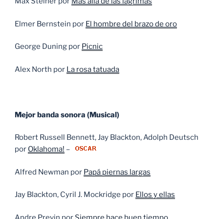
Max Steiner por
Más allá de las lágrimas
Elmer Bernstein por
El hombre del brazo de oro
George Duning por
Picnic
Alex North por
La rosa tatuada
Mejor banda sonora (Musical)
Robert Russell Bennett, Jay Blackton, Adolph Deutsch
por
Oklahoma!
–
Alfred Newman por
Papá piernas largas
Jay Blackton, Cyril J. Mockridge por
Ellos y ellas
Andre Previn por
Siempre hace buen tiempo