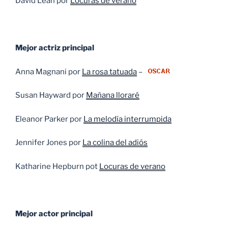
David Lean por
Locuras de verano
Mejor actriz principal
Anna Magnani por
La rosa tatuada
–
Susan Hayward por
Mañana lloraré
Eleanor Parker por
La melodía interrumpida
Jennifer Jones por
La colina del adiós
Katharine Hepburn pot
Locuras de verano
Mejor actor principal