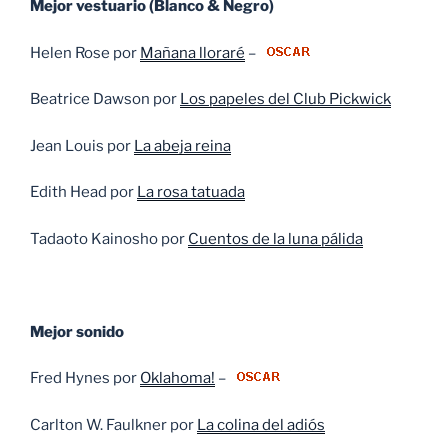
Mejor vestuario (Blanco & Negro)
Helen Rose por
Mañana lloraré
–
Beatrice Dawson por
Los papeles del Club Pickwick
Jean Louis por
La abeja reina
Edith Head por
La rosa tatuada
Tadaoto Kainosho por
Cuentos de la luna pálida
Mejor sonido
Fred Hynes por
Oklahoma!
–
Carlton W. Faulkner por
La colina del adiós