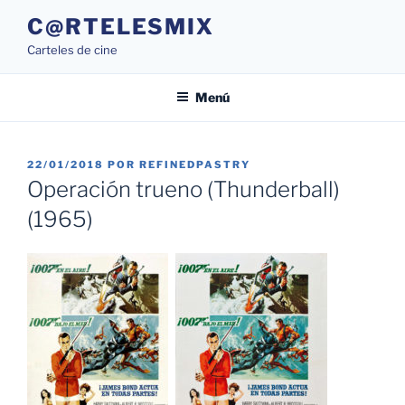
Saltar
C@RTELESMIX
al
Carteles de cine
contenido
Menú
PUBLICADO
22/01/2018
POR
REFINEDPASTRY
EL
Operación trueno (Thunderball)
(1965)