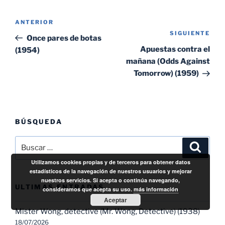
Navegación
Entrada
ANTERIOR
de
SIGUIENTE
Sig
anterior:
Once pares de botas
entradas
ent
Apuestas contra el
(1954)
mañana (Odds Against
Tomorrow) (1959)
BÚSQUEDA
Buscar
Buscar
por:
Utilizamos cookies propias y de terceros para obtener datos
estadísticos de la navegación de nuestros usuarios y mejorar
nuestros servicios. Si acepta o continúa navegando,
ULTIMAS ENTRADAS
consideramos que acepta su uso.
más información
Aceptar
Mister Wong, detective (Mr. Wong, Detective) (1938)
18/07/2026