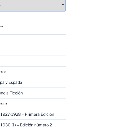
E…
rror
apa y Espada
encia Ficción
este
1927-1928 – Primera Edición
1930 (1) – Edición número 2