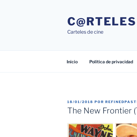
Saltar
al
C@RTELES
contenido
Carteles de cine
Inicio
Política de privacidad
PUBLICADO
18/01/2018
POR
REFINEDPAS
EL
The New Frontier (