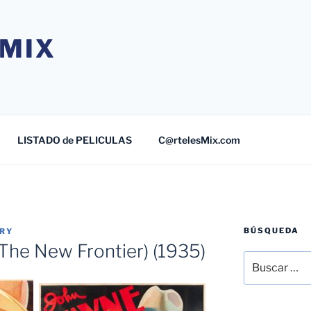
MIX
LISTADO de PELICULAS
C@rtelesMix.com
BÚSQUEDA
TRY
The New Frontier) (1935)
Buscar
por: