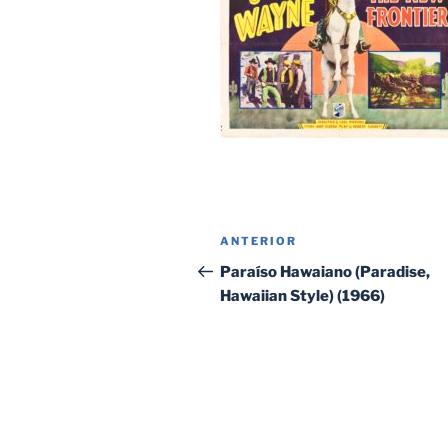
Navegación
Entrada
ANTERIOR
de
anterior:
Paraíso Hawaiano (Paradise,
Hawaiian Style) (1966)
entradas