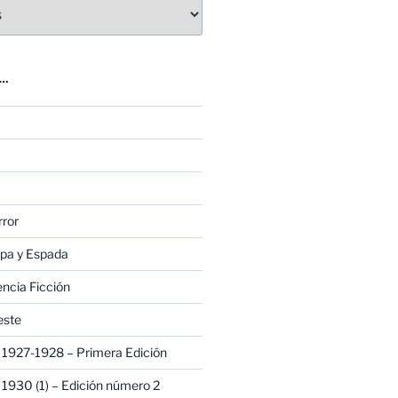
E…
rror
apa y Espada
encia Ficción
este
1927-1928 – Primera Edición
1930 (1) – Edición número 2