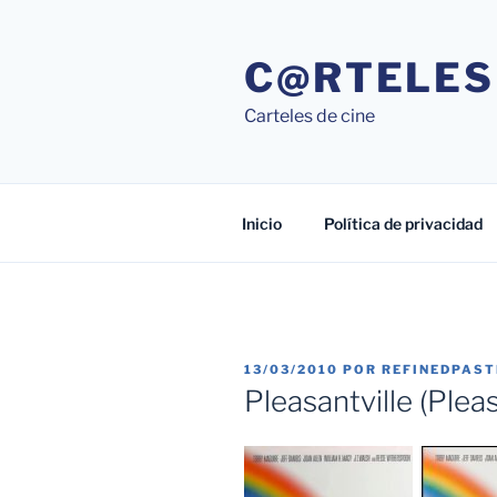
Saltar
al
C@RTELES
contenido
Carteles de cine
Inicio
Política de privacidad
PUBLICADO
13/03/2010
POR
REFINEDPAS
EL
Pleasantville (Pleas