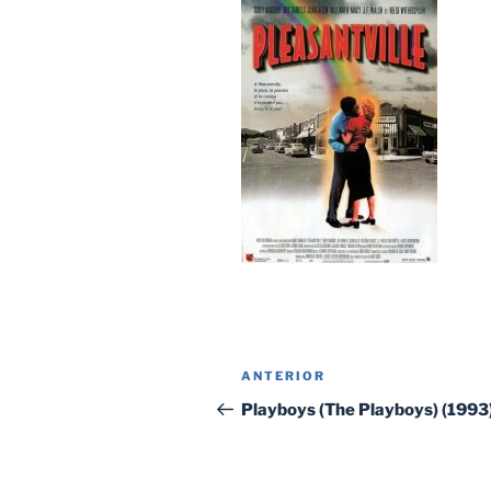
Navegación
Entrada
ANTERIOR
de
anterior:
Playboys (The Playboys) (1993
entradas