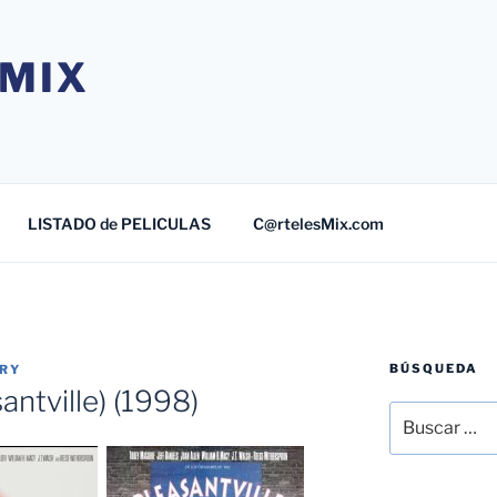
MIX
LISTADO de PELICULAS
C@rtelesMix.com
BÚSQUEDA
TRY
antville) (1998)
Buscar
por: