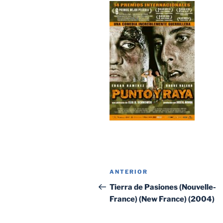
Navegación
Entrada
ANTERIOR
de
anterior:
Tierra de Pasiones (Nouvelle-
France) (New France) (2004)
entradas