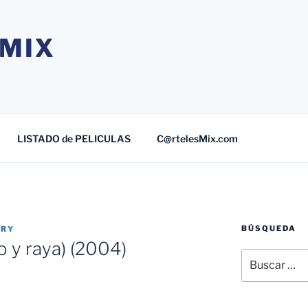
MIX
LISTADO de PELICULAS
C@rtelesMix.com
BÚSQUEDA
TRY
o y raya) (2004)
Buscar
por: