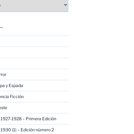
E…
rror
apa y Espada
encia Ficción
este
1927-1928 – Primera Edición
1930 (1) – Edición número 2