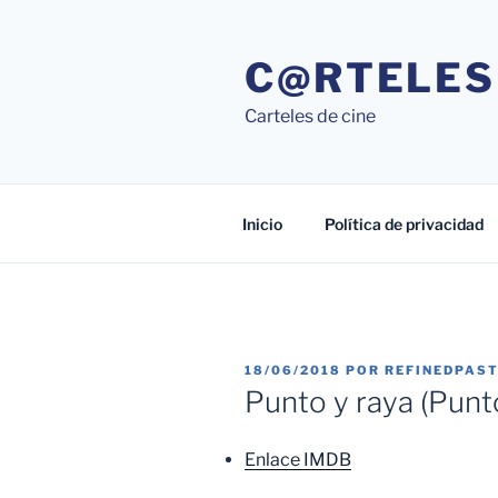
Saltar
al
C@RTELES
contenido
Carteles de cine
Inicio
Política de privacidad
PUBLICADO
18/06/2018
POR
REFINEDPAS
EL
Punto y raya (Punt
Enlace IMDB