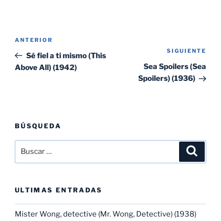
Navegación
Entrada
ANTERIOR
de
SIGUIENTE
Sig
anterior:
Sé fiel a ti mismo (This
entradas
ent
Sea Spoilers (Sea
Above All) (1942)
Spoilers) (1936)
BÚSQUEDA
Buscar
Buscar
por:
ULTIMAS ENTRADAS
Mister Wong, detective (Mr. Wong, Detective) (1938)