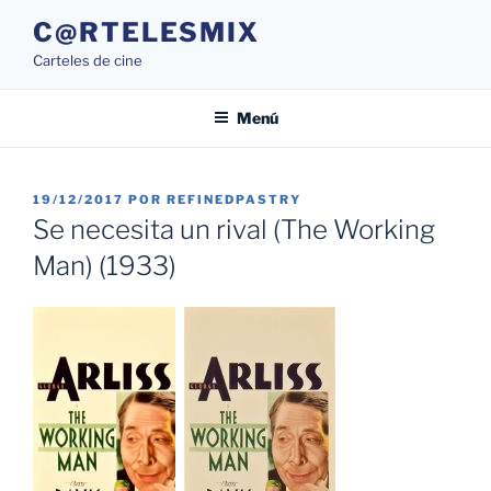
Saltar
C@RTELESMIX
al
Carteles de cine
contenido
Menú
PUBLICADO
19/12/2017
POR
REFINEDPASTRY
EL
Se necesita un rival (The Working
Man) (1933)