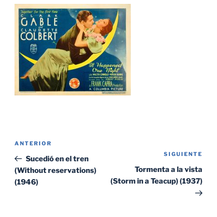
Navegación
Entrada
ANTERIOR
de
SIGUIENTE
Sig
anterior:
Sucedió en el tren
entradas
ent
Tormenta a la vista
(Without reservations)
(Storm in a Teacup) (1937)
(1946)