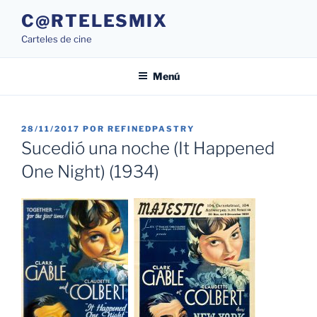
Saltar
C@RTELESMIX
al
Carteles de cine
contenido
Menú
PUBLICADO
28/11/2017
POR
REFINEDPASTRY
EL
Sucedió una noche (It Happened
One Night) (1934)