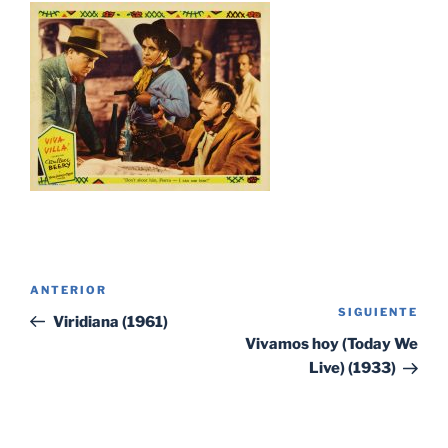
Navegación
Entrada
ANTERIOR
de
SIGUIENTE
Sig
anterior:
Viridiana (1961)
entradas
ent
Vivamos hoy (Today We
Live) (1933)