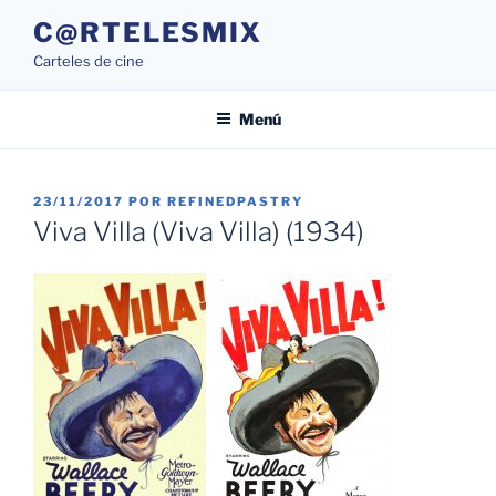
Saltar
C@RTELESMIX
al
Carteles de cine
contenido
Menú
PUBLICADO
23/11/2017
POR
REFINEDPASTRY
EL
Viva Villa (Viva Villa) (1934)