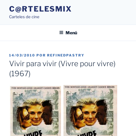
Saltar
C@RTELESMIX
al
Carteles de cine
contenido
Menú
PUBLICADO
14/03/2010
POR
REFINEDPASTRY
EL
Vivir para vivir (Vivre pour vivre)
(1967)