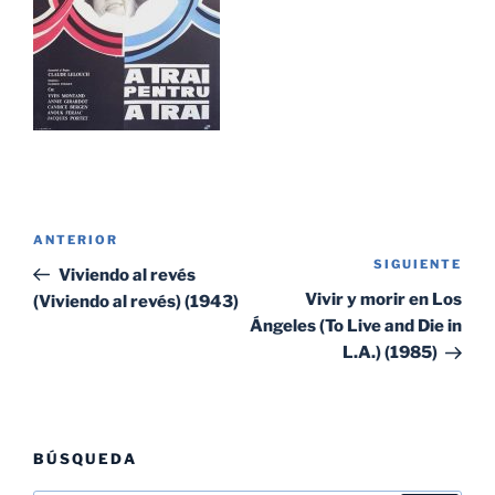
Navegación
Entrada
ANTERIOR
de
SIGUIENTE
Sig
anterior:
Viviendo al revés
entradas
ent
Vivir y morir en Los
(Viviendo al revés) (1943)
Ángeles (To Live and Die in
L.A.) (1985)
BÚSQUEDA