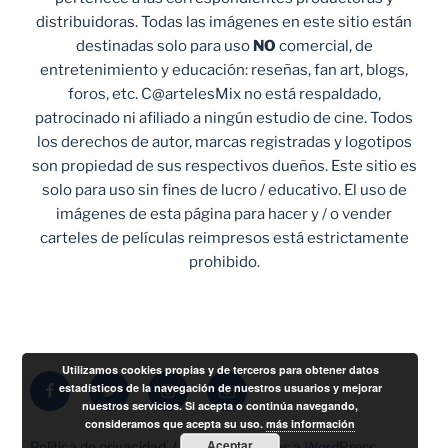
distribuidoras. Todas las imágenes en este sitio están
destinadas solo para uso
NO
comercial, de
entretenimiento y educación: reseñas, fan art, blogs,
foros, etc. C@artelesMix no está respaldado,
patrocinado ni afiliado a ningún estudio de cine. Todos
los derechos de autor, marcas registradas y logotipos
son propiedad de sus respectivos dueños. Este sitio es
solo para uso sin fines de lucro / educativo. El uso de
imágenes de esta página para hacer y / o vender
carteles de películas reimpresos está estrictamente
prohibido.
Utilizamos cookies propias y de terceros para obtener datos
Facebook
Twitter
Instagram
Correo
estadísticos de la navegación de nuestros usuarios y mejorar
nuestros servicios. Si acepta o continúa navegando,
electrónico
consideramos que acepta su uso.
más información
Aceptar
Política de privacidad
Funciona gracias a WordPress