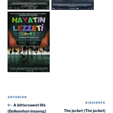
Navegación
Entrada
ANTERIOR
de
SIGUIENTE
Sig
anterior:
A bittersweet life
entradas
ent
The jacket (The jacket)
(Dalkomhan insaeng)