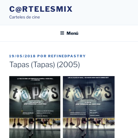
Saltar
C@RTELESMIX
al
Carteles de cine
contenido
Menú
PUBLICADO
19/05/2018
POR
REFINEDPASTRY
EL
Tapas (Tapas) (2005)