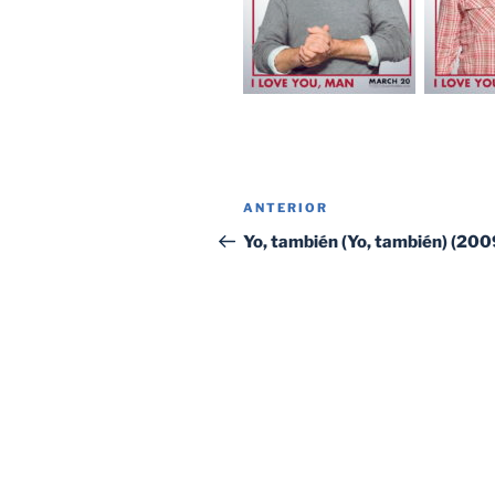
Navegación
Entrada
ANTERIOR
de
anterior:
Yo, también (Yo, también) (200
entradas