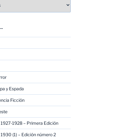
E…
rror
apa y Espada
encia Ficción
este
1927-1928 – Primera Edición
1930 (1) – Edición número 2