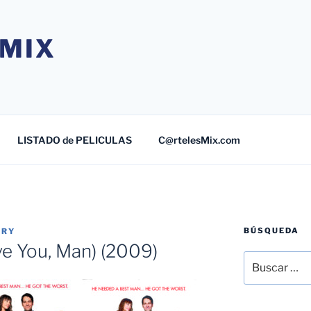
MIX
LISTADO de PELICULAS
C@rtelesMix.com
BÚSQUEDA
TRY
ove You, Man) (2009)
Buscar
por: