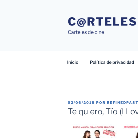
Saltar
al
C@RTELES
contenido
Carteles de cine
Inicio
Política de privacidad
PUBLICADO
02/06/2018
POR
REFINEDPAS
EL
Te quiero, Tío (I L