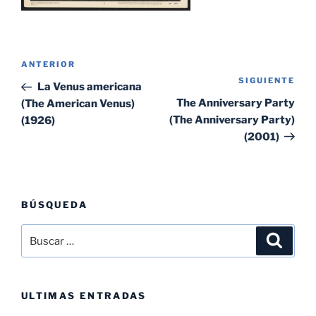
Navegación
Entrada
ANTERIOR
de
SIGUIENTE
Sig
anterior:
La Venus americana
entradas
ent
The Anniversary Party
(The American Venus)
(The Anniversary Party)
(1926)
(2001)
BÚSQUEDA
Buscar
Buscar
por:
ULTIMAS ENTRADAS