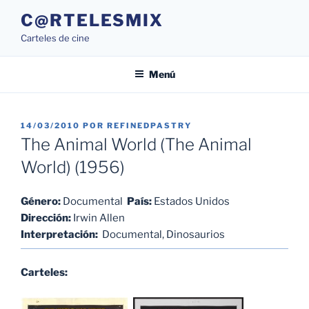
Saltar
C@RTELESMIX
al
Carteles de cine
contenido
Menú
PUBLICADO
14/03/2010
POR
REFINEDPASTRY
EL
The Animal World (The Animal
World) (1956)
Género:
Documental
País:
Estados Unidos
Dirección:
Irwin Allen
Interpretación:
Documental, Dinosaurios
Carteles: