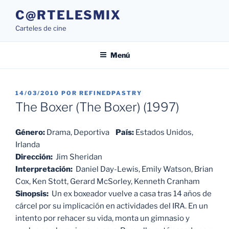
Saltar
C@RTELESMIX
al
Carteles de cine
contenido
Menú
PUBLICADO
14/03/2010
POR
REFINEDPASTRY
EL
The Boxer (The Boxer) (1997)
Género:
Drama, Deportiva
País:
Estados Unidos,
Irlanda
Dirección:
Jim Sheridan
Interpretación:
Daniel Day-Lewis, Emily Watson, Brian
Cox, Ken Stott, Gerard McSorley, Kenneth Cranham
Sinopsis:
Un ex boxeador vuelve a casa tras 14 años de
cárcel por su implicación en actividades del IRA. En un
intento por rehacer su vida, monta un gimnasio y