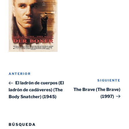
Navegación
Entrada
ANTERIOR
de
SIGUIENTE
Sig
anterior:
El ladrón de cuerpos (El
entradas
ent
The Brave (The Brave)
ladrón de cadáveres) (The
(1997)
Body Snatcher) (1945)
BÚSQUEDA