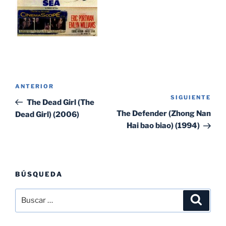
Navegación
Entrada
ANTERIOR
de
SIGUIENTE
Sig
anterior:
The Dead Girl (The
entradas
ent
The Defender (Zhong Nan
Dead Girl) (2006)
Hai bao biao) (1994)
BÚSQUEDA
Buscar
Buscar
por: