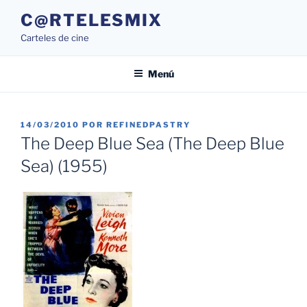
Saltar
C@RTELESMIX
al
Carteles de cine
contenido
Menú
PUBLICADO
14/03/2010
POR
REFINEDPASTRY
EL
The Deep Blue Sea (The Deep Blue
Sea) (1955)