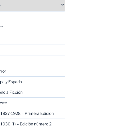
E…
rror
apa y Espada
encia Ficción
este
1927-1928 – Primera Edición
1930 (1) – Edición número 2