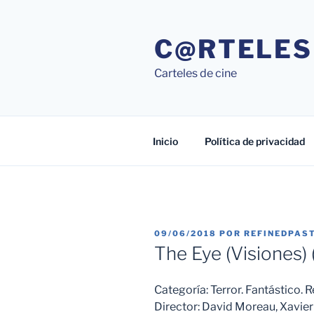
Saltar
al
C@RTELES
contenido
Carteles de cine
Inicio
Política de privacidad
PUBLICADO
09/06/2018
POR
REFINEDPAS
EL
The Eye (Visiones)
Categoría: Terror. Fantástico
Director: David Moreau, Xavier