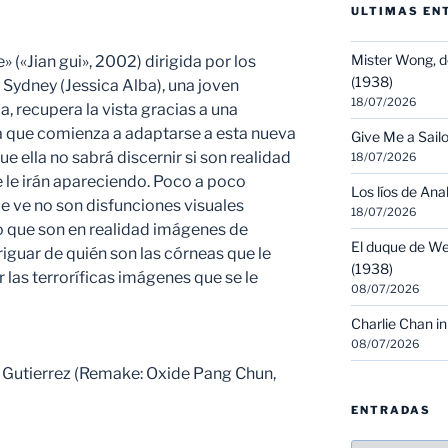
ULTIMAS EN
Mister Wong, d
(«Jian gui», 2002) dirigida por los
(1938)
Sydney (Jessica Alba), una joven
18/07/2026
ia, recupera la vista gracias a una
 que comienza a adaptarse a esta nueva
Give Me a Sailo
e ella no sabrá discernir si son realidad
18/07/2026
e le irán apareciendo. Poco a poco
Los líos de Ana
e ve no son disfunciones visuales
18/07/2026
o que son en realidad imágenes de
El duque de We
guar de quién son las córneas que le
(1938)
 las terroríficas imágenes que se le
08/07/2026
Charlie Chan in
08/07/2026
 Gutierrez (Remake: Oxide Pang Chun,
ENTRADAS