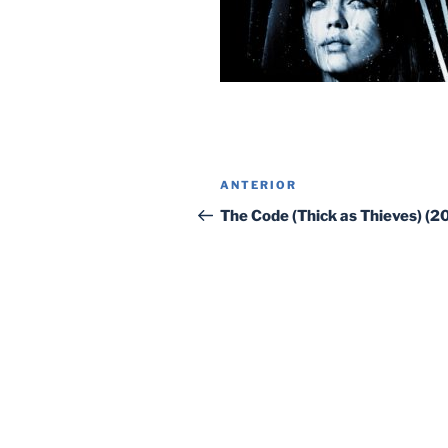
Navegación
Entrada
ANTERIOR
de
anterior:
The Code (Thick as Thieves) (2
entradas