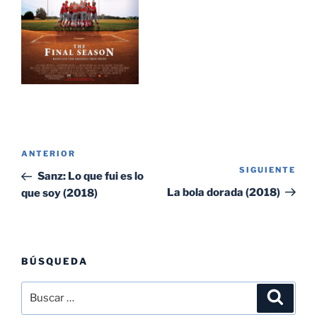
Navegación
Entrada
ANTERIOR
de
SIGUIENTE
Sig
anterior:
Sanz: Lo que fui es lo
entradas
ent
La bola dorada (2018)
que soy (2018)
BÚSQUEDA
Buscar
Buscar
por: