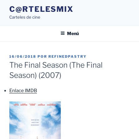
Saltar
C@RTELESMIX
al
Carteles de cine
contenido
Menú
PUBLICADO
16/06/2018
POR
REFINEDPASTRY
EL
The Final Season (The Final
Season) (2007)
Enlace IMDB