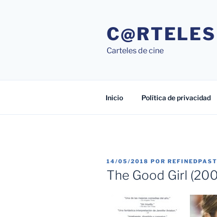
Saltar
al
C@RTELES
contenido
Carteles de cine
Inicio
Política de privacidad
PUBLICADO
14/05/2018
POR
REFINEDPAS
EL
The Good Girl (200