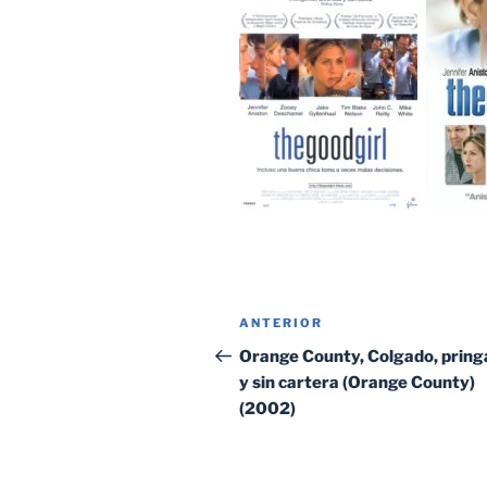
Navegación
Entrada
ANTERIOR
de
anterior:
Orange County, Colgado, prin
y sin cartera (Orange County)
entradas
(2002)