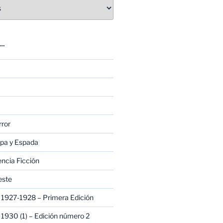
E…
rror
apa y Espada
encia Ficción
este
1927-1928 – Primera Edición
1930 (1) – Edición número 2