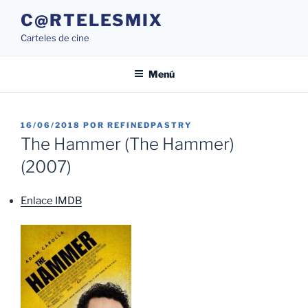
Saltar
C@RTELESMIX
al
Carteles de cine
contenido
Menú
PUBLICADO
16/06/2018
POR
REFINEDPASTRY
EL
The Hammer (The Hammer)
(2007)
Enlace IMDB