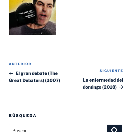
Navegación
Entrada
ANTERIOR
de
SIGUIENTE
Sig
anterior:
El gran debate (The
entradas
ent
La enfermedad del
Great Debaters) (2007)
domingo (2018)
BÚSQUEDA
Buscar
Buscar