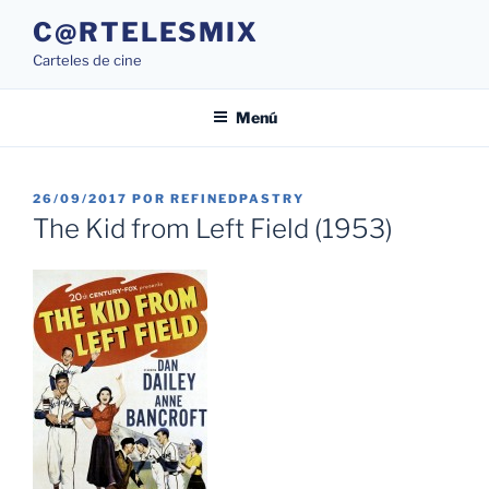
Saltar
C@RTELESMIX
al
Carteles de cine
contenido
Menú
PUBLICADO
26/09/2017
POR
REFINEDPASTRY
EL
The Kid from Left Field (1953)