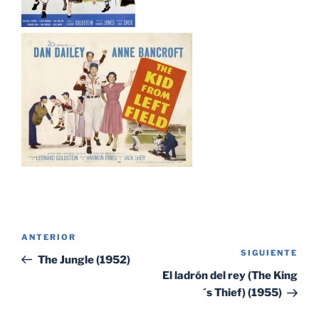
Navegación
Entrada
ANTERIOR
de
SIGUIENTE
Sig
anterior:
The Jungle (1952)
entradas
ent
El ladrón del rey (The King
´s Thief) (1955)