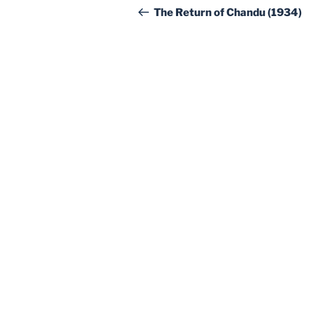
de
anterior:
The Return of Chandu (1934)
entradas