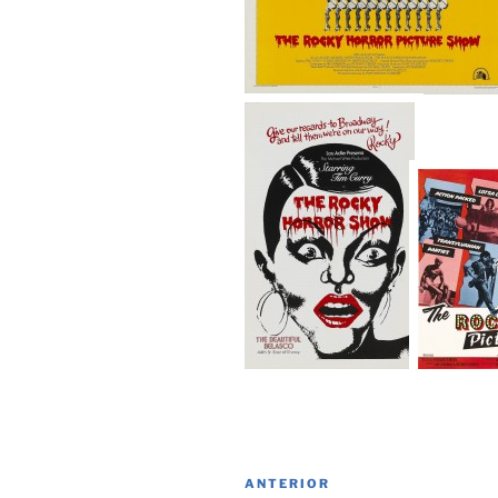
Navegación
Entrada
ANTERIOR