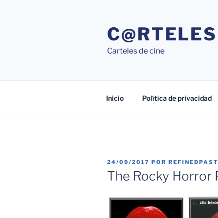
Saltar
al
C@RTELES
contenido
Carteles de cine
Inicio
Política de privacidad
PUBLICADO
24/09/2017
POR
REFINEDPAS
EL
The Rocky Horror 