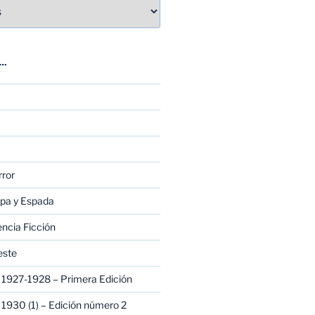
E…
rror
apa y Espada
encia Ficción
este
1927-1928 – Primera Edición
1930 (1) – Edición número 2