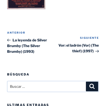
Navegación
Entrada
ANTERIOR
de
SIGUIENTE
Sig
anterior:
La leyenda de Silver
entradas
ent
Vor: el ladrón (Vor) (The
Brumby (The Silver
thief) (1997)
Brumby) (1993)
BÚSQUEDA
Buscar
Buscar
por:
ULTIMAS ENTRADAS