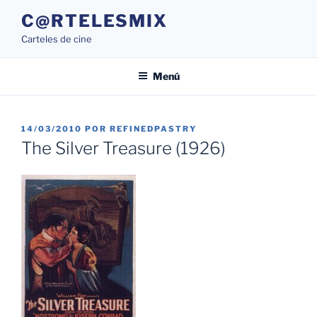
Saltar
C@RTELESMIX
al
Carteles de cine
contenido
Menú
PUBLICADO
14/03/2010
POR
REFINEDPASTRY
EL
The Silver Treasure (1926)