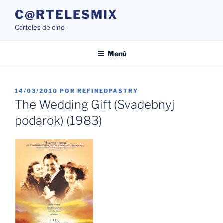
Saltar
C@RTELESMIX
al
Carteles de cine
contenido
Menú
PUBLICADO
14/03/2010
POR
REFINEDPASTRY
EL
The Wedding Gift (Svadebnyj
podarok) (1983)