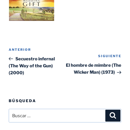
Navegación
Entrada
ANTERIOR
de
SIGUIENTE
Sig
anterior:
Secuestro infernal
entradas
ent
El hombre de mimbre (The
(The Way of the Gun)
Wicker Man) (1973)
(2000)
BÚSQUEDA
Buscar
Buscar
por: