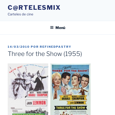
Saltar
C@RTELESMIX
al
Carteles de cine
contenido
Menú
PUBLICADO
14/03/2010
POR
REFINEDPASTRY
EL
Three for the Show (1955)