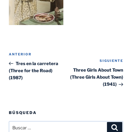
Navegación
Entrada
ANTERIOR
de
SIGUIENTE
Sig
anterior:
Tres en la carretera
entradas
ent
Three Girls About Town
(Three for the Road)
(Three Girls About Town)
(1987)
(1941)
BÚSQUEDA
Buscar
Buscar
por: