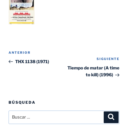
Navegación
Entrada
ANTERIOR
de
SIGUIENTE
Sig
anterior:
THX 1138 (1971)
entradas
ent
Tiempo de matar (A time
to kill) (1996)
BÚSQUEDA
Buscar
Buscar
por: