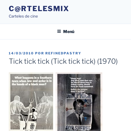
Saltar
C@RTELESMIX
al
Carteles de cine
contenido
Menú
PUBLICADO
14/03/2010
POR
REFINEDPASTRY
EL
Tick tick tick (Tick tick tick) (1970)