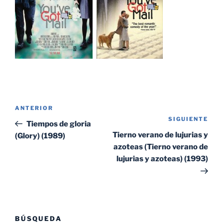
Navegación
Entrada
ANTERIOR
de
SIGUIENTE
Sig
anterior:
Tiempos de gloria
entradas
ent
Tierno verano de lujurias y
(Glory) (1989)
azoteas (Tierno verano de
lujurias y azoteas) (1993)
BÚSQUEDA