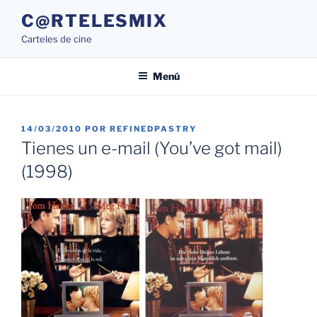
Saltar
C@RTELESMIX
al
Carteles de cine
contenido
Menú
PUBLICADO
14/03/2010
POR
REFINEDPASTRY
EL
Tienes un e-mail (You’ve got mail)
(1998)