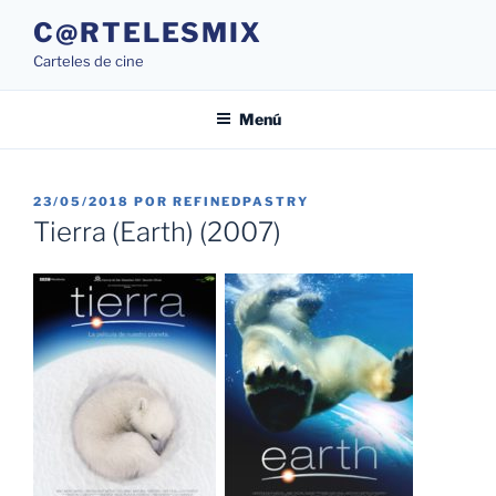
Saltar
C@RTELESMIX
al
Carteles de cine
contenido
Menú
PUBLICADO
23/05/2018
POR
REFINEDPASTRY
EL
Tierra (Earth) (2007)