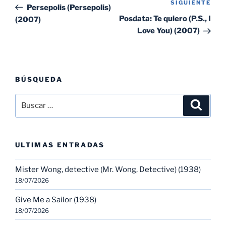
SIGUIENTE
Sig
anterior:
Persepolis (Persepolis)
entradas
ent
Posdata: Te quiero (P.S., I
(2007)
Love You) (2007)
BÚSQUEDA
Buscar
Buscar
por:
ULTIMAS ENTRADAS
Mister Wong, detective (Mr. Wong, Detective) (1938)
18/07/2026
Give Me a Sailor (1938)
18/07/2026