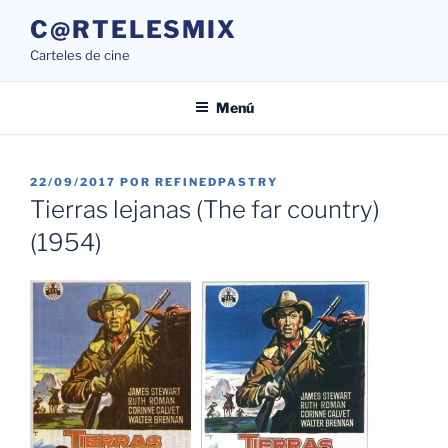
Saltar
C@RTELESMIX
al
Carteles de cine
contenido
Menú
PUBLICADO
22/09/2017
POR
REFINEDPASTRY
EL
Tierras lejanas (The far country)
(1954)