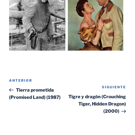
Navegación
Entrada
ANTERIOR
de
SIGUIENTE
Sig
anterior:
Tierra prometida
entradas
ent
Tigre y dragón (Crouching
(Promised Land) (1987)
Tiger, Hidden Dragon)
(2000)