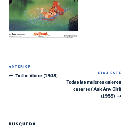
Navegación
Entrada
ANTERIOR
de
SIGUIENTE
Sig
anterior:
To the Victor (1948)
entradas
ent
Todas las mujeres quieren
casarse ( Ask Any Girl)
(1959)
BÚSQUEDA