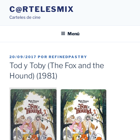
Saltar
C@RTELESMIX
al
Carteles de cine
contenido
Menú
PUBLICADO
20/09/2017
POR
REFINEDPASTRY
EL
Tod y Toby (The Fox and the
Hound) (1981)