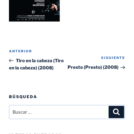
Navegación
Entrada
ANTERIOR
de
SIGUIENTE
Sig
anterior:
Tiro en la cabeza (Tiro
entradas
ent
Presto (Presto) (2008)
en la cabeza) (2008)
BÚSQUEDA
Buscar
Buscar
por: