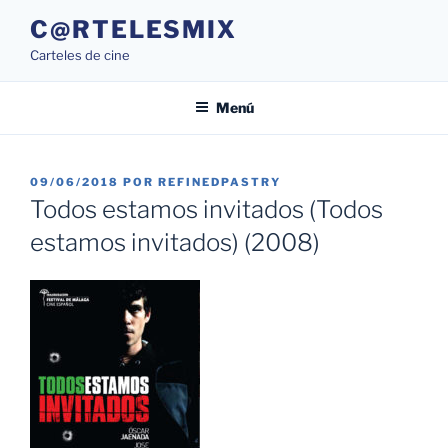
Saltar
C@RTELESMIX
al
Carteles de cine
contenido
Menú
PUBLICADO
09/06/2018
POR
REFINEDPASTRY
EL
Todos estamos invitados (Todos
estamos invitados) (2008)