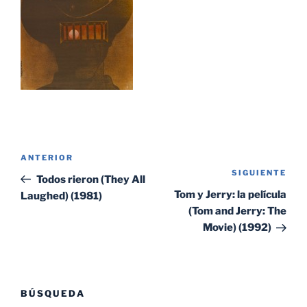
Navegación
Entrada
ANTERIOR
de
SIGUIENTE
Sig
anterior:
Todos rieron (They All
entradas
ent
Tom y Jerry: la película
Laughed) (1981)
(Tom and Jerry: The
Movie) (1992)
BÚSQUEDA