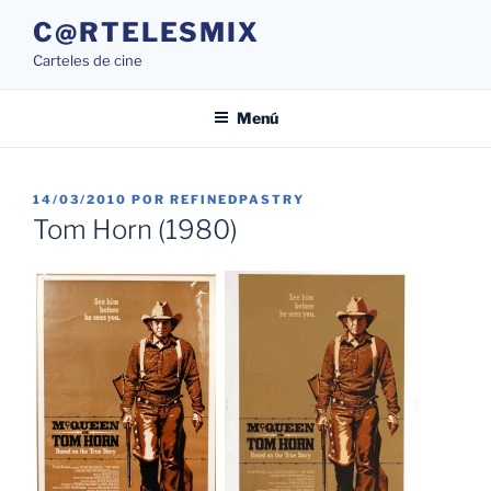
Saltar
C@RTELESMIX
al
Carteles de cine
contenido
Menú
PUBLICADO
14/03/2010
POR
REFINEDPASTRY
EL
Tom Horn (1980)