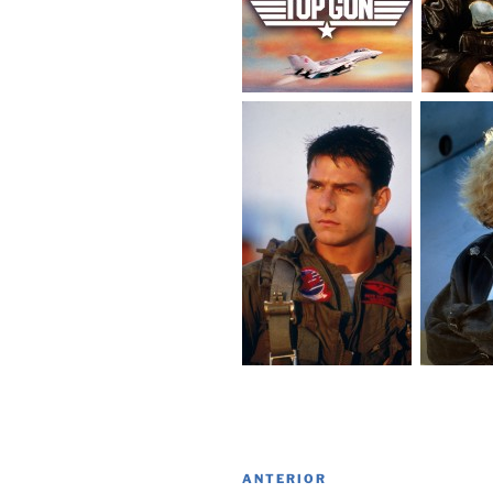
Navegación
Entrada
ANTERIOR