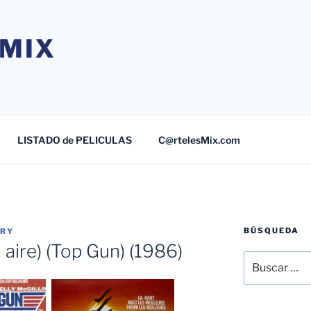
MIX
LISTADO de PELICULAS
C@rtelesMix.com
BÚSQUEDA
TRY
 aire) (Top Gun) (1986)
Buscar
por: