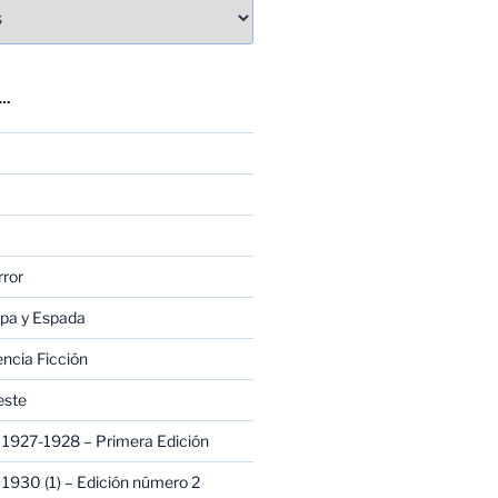
E…
rror
apa y Espada
encia Ficción
este
1927-1928 – Primera Edición
1930 (1) – Edición número 2