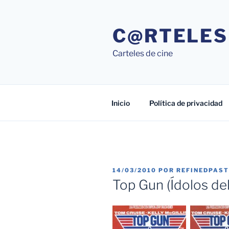
Saltar
al
C@RTELES
contenido
Carteles de cine
Inicio
Política de privacidad
PUBLICADO
14/03/2010
POR
REFINEDPAS
EL
Top Gun (Ídolos del