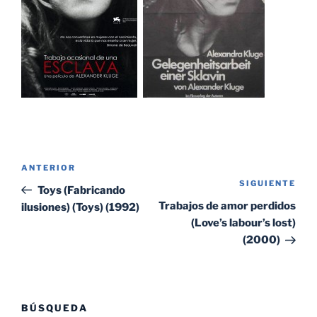
Navegación
Entrada
ANTERIOR
de
SIGUIENTE
Sig
anterior:
Toys (Fabricando
entradas
ent
Trabajos de amor perdidos
ilusiones) (Toys) (1992)
(Love’s labour’s lost)
(2000)
BÚSQUEDA