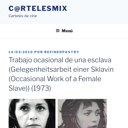
Saltar
C@RTELESMIX
al
Carteles de cine
contenido
Menú
PUBLICADO
14/03/2010
POR
REFINEDPASTRY
EL
Trabajo ocasional de una esclava
(Gelegenheitsarbeit einer Sklavin
(Occasional Work of a Female
Slave)) (1973)