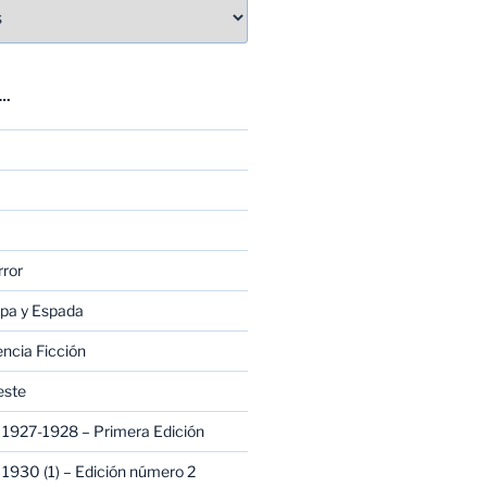
E…
rror
apa y Espada
encia Ficción
este
1927-1928 – Primera Edición
1930 (1) – Edición número 2