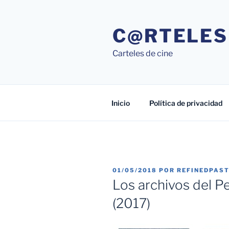
Saltar
al
C@RTELES
contenido
Carteles de cine
Inicio
Política de privacidad
PUBLICADO
01/05/2018
POR
REFINEDPAS
EL
Los archivos del P
(2017)