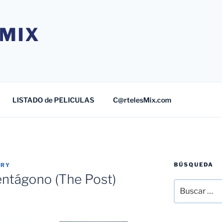
MIX
LISTADO de PELICULAS
C@rtelesMix.com
BÚSQUEDA
TRY
entágono (The Post)
Buscar
por: