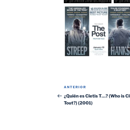
Navegación
Entrada
ANTERIOR
de
anterior:
¿Quién es Cletis T…? (Who is Cl
Tout?) (2001)
entradas