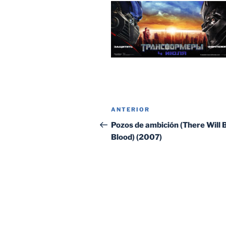
Navegación
Entrada
ANTERIOR
de
anterior:
Pozos de ambición (There Will 
Blood) (2007)
entradas