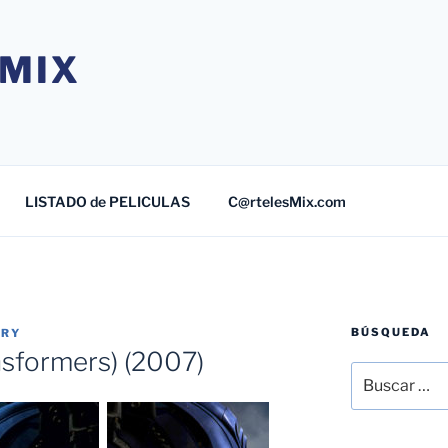
MIX
LISTADO de PELICULAS
C@rtelesMix.com
BÚSQUEDA
TRY
nsformers) (2007)
Buscar
por: