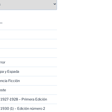
E…
rror
apa y Espada
encia Ficción
este
1927-1928 – Primera Edición
1930 (1) – Edición número 2