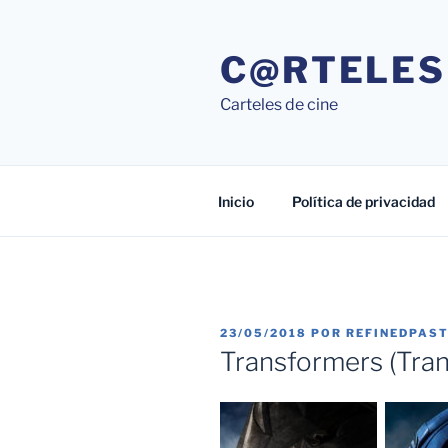
Saltar
al
C@RTELES
contenido
Carteles de cine
Inicio
Política de privacidad
PUBLICADO
23/05/2018
POR
REFINEDPAS
EL
Transformers (Tra