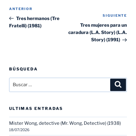
Navegación
Entrada
ANTERIOR
de
SIGUIENTE
Sig
anterior:
Tres hermanos (Tre
entradas
ent
Tres mujeres para un
Fratelli) (1981)
caradura (L.A. Story) (L.A.
Story) (1991)
BÚSQUEDA
Buscar
Buscar
por:
ULTIMAS ENTRADAS
Mister Wong, detective (Mr. Wong, Detective) (1938)
18/07/2026