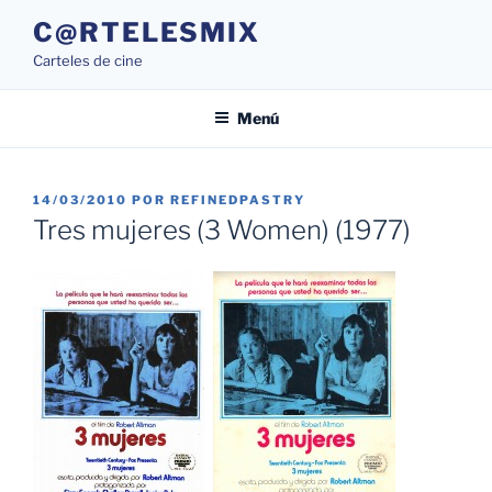
Saltar
C@RTELESMIX
al
Carteles de cine
contenido
Menú
PUBLICADO
14/03/2010
POR
REFINEDPASTRY
EL
Tres mujeres (3 Women) (1977)