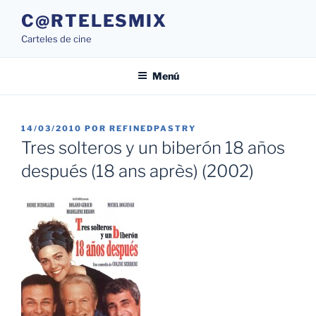
Saltar
C@RTELESMIX
al
Carteles de cine
contenido
Menú
PUBLICADO
14/03/2010
POR
REFINEDPASTRY
EL
Tres solteros y un biberón 18 años
después (18 ans après) (2002)