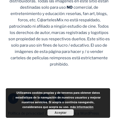
distribuidoras. Todas las imágenes en este sitio están
destinadas solo para uso
NO
comercial, de
entretenimiento y educación: reseñas, fan art, blogs,
foros, etc. C@artelesMix no está respaldado,
patrocinado ni afiliado a ningún estudio de cine. Todos
los derechos de autor, marcas registradas y logotipos
son propiedad de sus respectivos dueños. Este sitio es
solo para uso sin fines de lucro / educativo. El uso de
imágenes de esta página para hacer y / o vender
carteles de películas reimpresos está estrictamente
prohibido.
Utilizamos cookies propias y de terceros para obtener datos
Facebook
Twitter
Instagram
Correo
estadísticos de la navegación de nuestros usuarios y mejorar
nuestros servicios. Si acepta o continúa navegando,
electrónico
consideramos que acepta su uso.
más información
Aceptar
Política de privacidad
Funciona gracias a WordPress