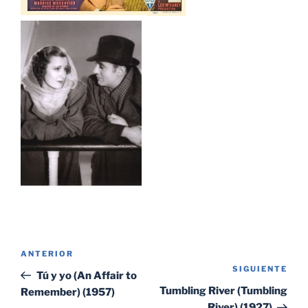
Navegación
Entrada
ANTERIOR
de
SIGUIENTE
Sig
anterior:
Tú y yo (An Affair to
entradas
ent
Tumbling River (Tumbling
Remember) (1957)
River) (1927)