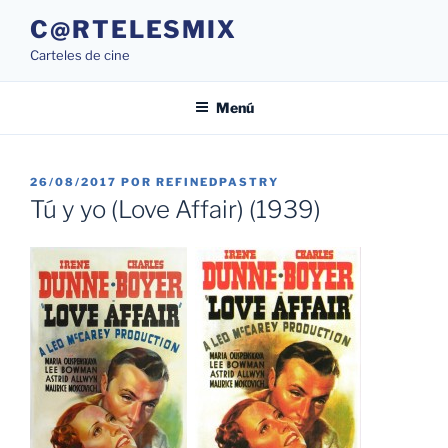
Saltar
C@RTELESMIX
al
Carteles de cine
contenido
Menú
PUBLICADO
26/08/2017
POR
REFINEDPASTRY
EL
Tú y yo (Love Affair) (1939)