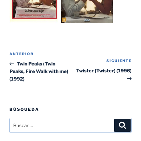
Navegación
Entrada
ANTERIOR
de
SIGUIENTE
Sig
anterior:
Twin Peaks (Twin
entradas
ent
Twister (Twister) (1996)
Peaks, Fire Walk with me)
(1992)
BÚSQUEDA
Buscar
Buscar
por: