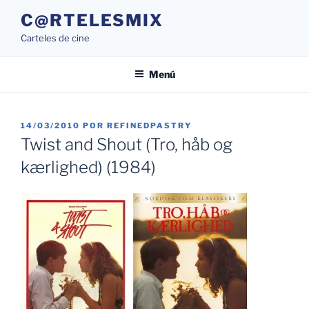
Saltar
C@RTELESMIX
al
Carteles de cine
contenido
Menú
PUBLICADO
14/03/2010
POR
REFINEDPASTRY
EL
Twist and Shout (Tro, håb og
kærlighed) (1984)