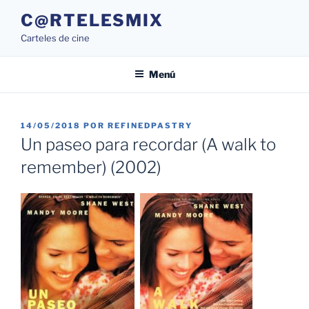
Saltar
C@RTELESMIX
al
Carteles de cine
contenido
Menú
PUBLICADO
14/05/2018
POR
REFINEDPASTRY
EL
Un paseo para recordar (A walk to
remember) (2002)