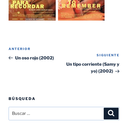
Navegación
Entrada
ANTERIOR
de
SIGUIENTE
Sig
anterior:
Un oso rojo (2002)
entradas
ent
Un tipo corriente (Samy y
yo) (2002)
BÚSQUEDA
Buscar
Buscar
por: