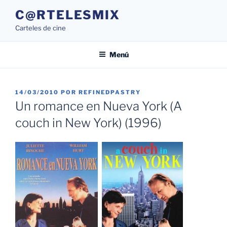
Saltar
C@RTELESMIX
al
Carteles de cine
contenido
Menú
PUBLICADO
14/03/2010
POR
REFINEDPASTRY
EL
Un romance en Nueva York (A
couch in New York) (1996)