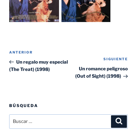
Navegación
Entrada
ANTERIOR
de
SIGUIENTE
Sig
anterior:
Un regalo muy especial
entradas
ent
Un romance peligroso
(The Treat) (1998)
(Out of Sight) (1998)
BÚSQUEDA
Buscar
Buscar
por: