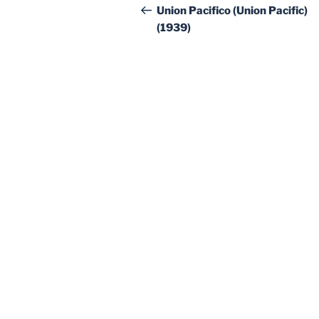
de
anterior:
Union Pacifico (Union Pacific)
(1939)
entradas