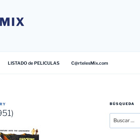
MIX
LISTADO de PELICULAS
C@rtelesMix.com
BÚSQUEDA
TRY
951)
Buscar
por: