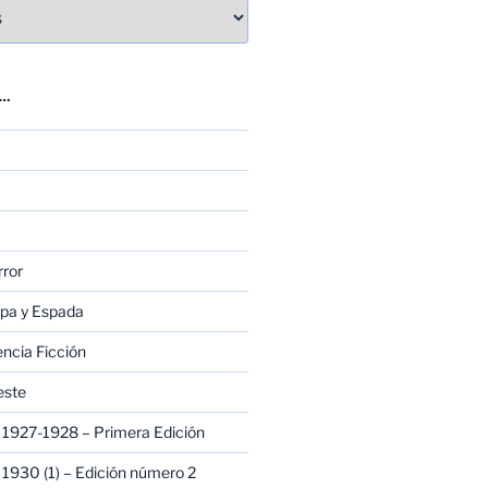
E…
rror
apa y Espada
encia Ficción
este
1927-1928 – Primera Edición
1930 (1) – Edición número 2