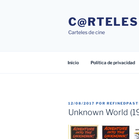
Saltar
al
C@RTELES
contenido
Carteles de cine
Inicio
Política de privacidad
PUBLICADO
12/08/2017
POR
REFINEDPAS
EL
Unknown World (1