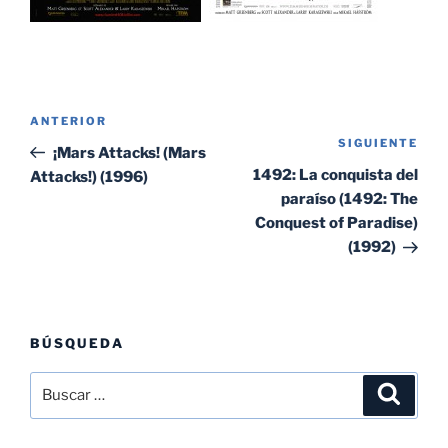
Navegación
Entrada
ANTERIOR
de
SIGUIENTE
Sig
anterior:
¡Mars Attacks! (Mars
entradas
ent
1492: La conquista del
Attacks!) (1996)
paraíso (1492: The
Conquest of Paradise)
(1992)
BÚSQUEDA
Buscar
Buscar
por: