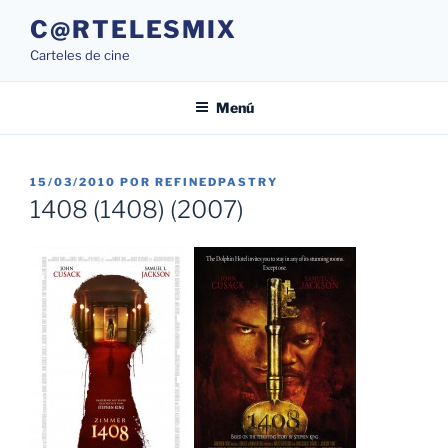
Saltar
C@RTELESMIX
al
Carteles de cine
contenido
Menú
PUBLICADO
15/03/2010
POR
REFINEDPASTRY
EL
1408 (1408) (2007)