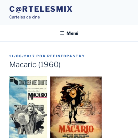
Saltar
C@RTELESMIX
al
Carteles de cine
contenido
Menú
PUBLICADO
11/08/2017
POR
REFINEDPASTRY
EL
Macario (1960)