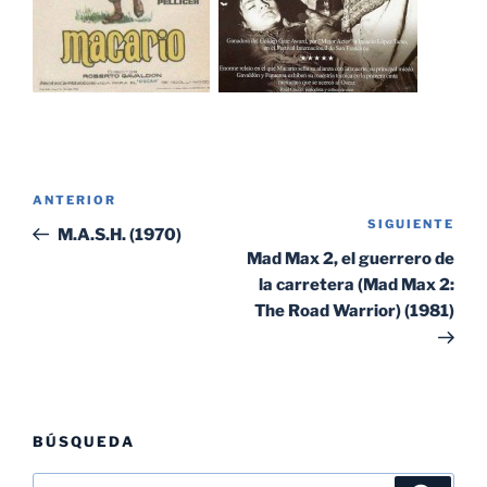
Navegación
Entrada
ANTERIOR
de
SIGUIENTE
Sig
anterior:
M.A.S.H. (1970)
entradas
ent
Mad Max 2, el guerrero de
la carretera (Mad Max 2:
The Road Warrior) (1981)
BÚSQUEDA
Buscar