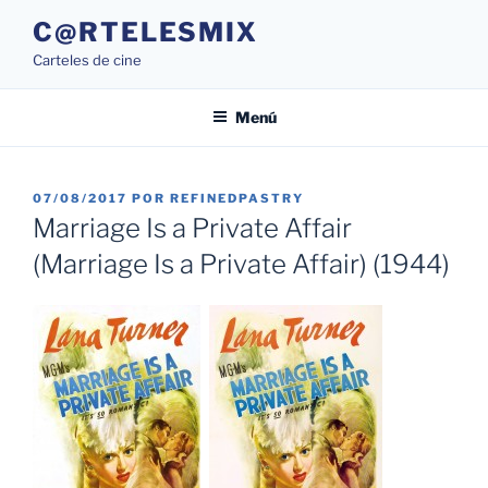
Saltar
C@RTELESMIX
al
Carteles de cine
contenido
Menú
PUBLICADO
07/08/2017
POR
REFINEDPASTRY
EL
Marriage Is a Private Affair
(Marriage Is a Private Affair) (1944)