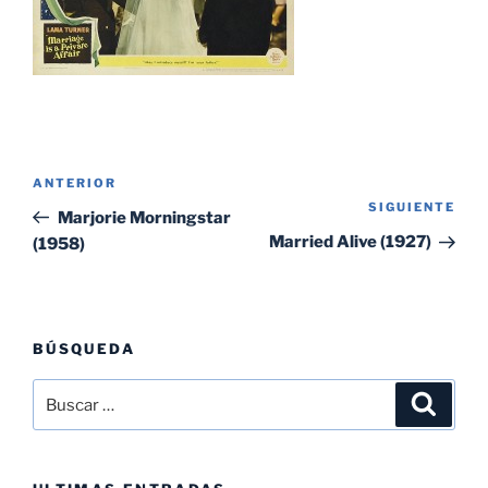
Navegación
Entrada
ANTERIOR
de
SIGUIENTE
Sig
anterior:
Marjorie Morningstar
entradas
ent
Married Alive (1927)
(1958)
BÚSQUEDA
Buscar
Buscar
por: