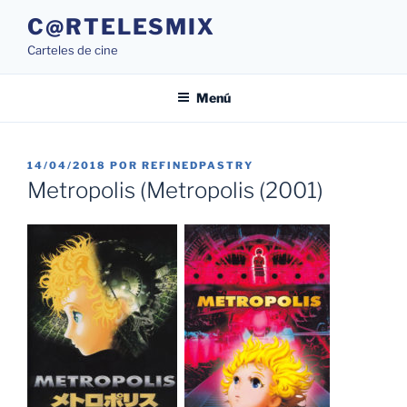
Saltar
C@RTELESMIX
al
Carteles de cine
contenido
Menú
PUBLICADO
14/04/2018
POR
REFINEDPASTRY
EL
Metropolis (Metropolis (2001)