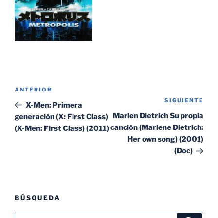
Navegación
Entrada
ANTERIOR
de
SIGUIENTE
Sig
anterior:
X-Men: Primera
entradas
ent
Marlen Dietrich Su propia
generación (X: First Class)
canción (Marlene Dietrich:
(X-Men: First Class) (2011)
Her own song) (2001)
(Doc)
BÚSQUEDA
Buscar