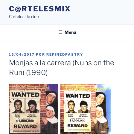
Saltar
C@RTELESMIX
al
Carteles de cine
contenido
Menú
PUBLICADO
15/04/2017
POR
REFINEDPASTRY
EL
Monjas a la carrera (Nuns on the
Run) (1990)