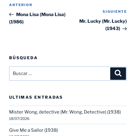
Navegación
Entrada
ANTERIOR
de
SIGUIENTE
Sig
anterior:
Mona Lisa (Mona Lisa)
entradas
ent
Mr. Lucky (Mr. Lucky)
(1986)
(1943)
BÚSQUEDA
Buscar
Buscar
por:
ULTIMAS ENTRADAS
Mister Wong, detective (Mr. Wong, Detective) (1938)
18/07/2026
Give Me a Sailor (1938)