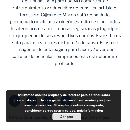
destinadas solo para uso
NO
comercial, de
entretenimiento y educación: reseñas, fan art, blogs,
foros, etc. C@artelesMix no está respaldado,
patrocinado ni afiliado a ningún estudio de cine. Todos
los derechos de autor, marcas registradas y logotipos
son propiedad de sus respectivos dueños. Este sitio es
solo para uso sin fines de lucro / educativo. El uso de
imágenes de esta página para hacer y / o vender
carteles de películas reimpresos está estrictamente
prohibido.
Utilizamos cookies propias y de terceros para obtener datos
Facebook
Twitter
Instagram
Correo
estadísticos de la navegación de nuestros usuarios y mejorar
nuestros servicios. Si acepta o continúa navegando,
electrónico
consideramos que acepta su uso.
más información
Aceptar
Política de privacidad
Funciona gracias a WordPress