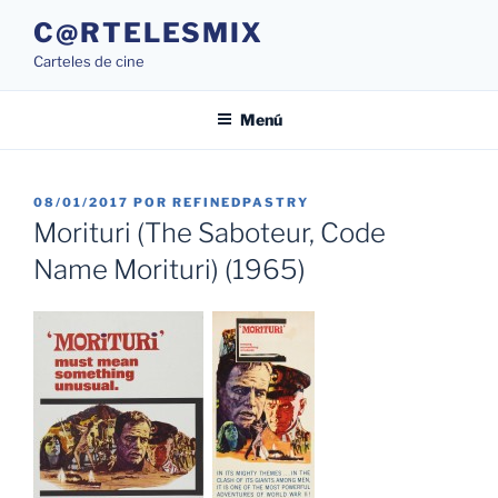
Saltar
C@RTELESMIX
al
Carteles de cine
contenido
Menú
PUBLICADO
08/01/2017
POR
REFINEDPASTRY
EL
Morituri (The Saboteur, Code
Name Morituri) (1965)