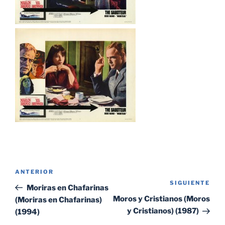
Navegación
Entrada
ANTERIOR
de
SIGUIENTE
Sig
anterior:
Moriras en Chafarinas
entradas
ent
Moros y Cristianos (Moros
(Moriras en Chafarinas)
y Cristianos) (1987)
(1994)