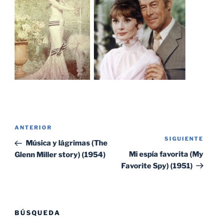
Navegación
Entrada
ANTERIOR
de
SIGUIENTE
Sig
anterior:
Música y lágrimas (The
entradas
ent
Mi espía favorita (My
Glenn Miller story) (1954)
Favorite Spy) (1951)
BÚSQUEDA