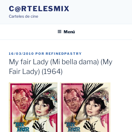
Saltar
C@RTELESMIX
al
Carteles de cine
contenido
Menú
PUBLICADO
16/03/2010
POR
REFINEDPASTRY
EL
My fair Lady (Mi bella dama) (My
Fair Lady) (1964)